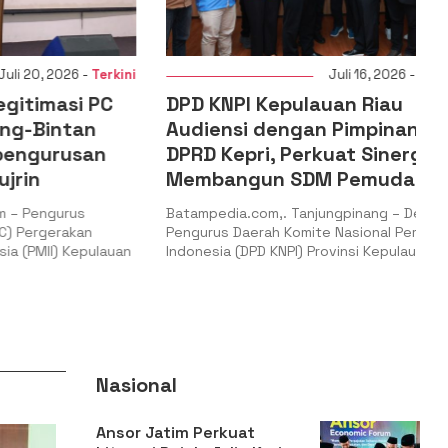
 2026 -
Terkini
Juli 16, 2026 -
Terkini
masi PC
DPD KNPI Kepulauan Riau
intan
Audiensi dengan Pimpinan
urusan
DPRD Kepri, Perkuat Sinergi
Membangun SDM Pemuda
ngurus
Batampedia.com,. Tanjungpinang – Dewan
gerakan
Pengurus Daerah Komite Nasional Pemuda
II) Kepulauan
Indonesia (DPD KNPI) Provinsi Kepulauan
Nasional
Ansor Jatim Perkuat