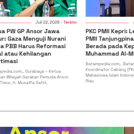
Juli 22, 2026 -
Terkini
Juli 20,
 GP Ansor Jawa
PKC PMII Kepri: Legiti
aza Menguji Nurani
PMII Tanjungpinang-B
B Harus Reformasi
Berada pada Kepeng
au Kehilangan
Muhammad Al-Mujrin
si
Batampedia.com,. Batam – Pe
Koordinator Cabang (PKC) Per
com,. Surabaya – Ketua
Mahasiswa Islam Indonesia (PM
ayah Gerakan Pemuda Ansor
Riau
. Musaffa Safril,