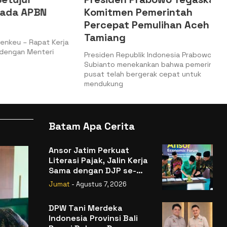
 APBN
Komitmen Pemerintah
Percepat Pemulihan Aceh
Tamiang
– Rapat Kerja
n Menteri
Presiden Republik Indonesia Prabowo
Subianto menekankan bahwa pemerintah
pusat telah bergerak cepat untuk
mendukung
Batam Apa Cerita
Ansor Jatim Perkuat
Literasi Pajak, Jalin Kerja
Sama dengan DJP se-
Jatim
Jumat
- Agustus 7, 2026
DPW Tani Merdeka
Indonesia Provinsi Bali