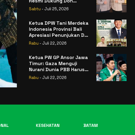
Resmi Dukung Don
Muzakir Mengisi Jabatan
Sabtu
- Juli 25, 2026
Wakil Menteri Pertanian
RI
Ketua DPW Tani Merdeka
Indonesia Provinsi Bali
Apresiasi Penunjukan Dr.
Sudaryono sebagai
Rabu
- Juli 22, 2026
Kepala Badan Gizi
Nasional
Ketua PW GP Ansor Jawa
Timur: Gaza Menguji
Nurani Dunia PBB Harus
Reformasi Total atau
Rabu
- Juli 22, 2026
Kehilangan Legitimasi
ONAL
KESEHATAN
BATAM