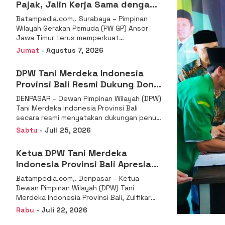
Pajak, Jalin Kerja Sama dengan
DJP se-Jatim
Batampedia.com,. Surabaya – Pimpinan
Wilayah Gerakan Pemuda (PW GP) Ansor
Jawa Timur terus memperkuat
komitmennya dalam membangun
Jumat
- Agustus 7, 2026
kemandirian ekonomi
DPW Tani Merdeka Indonesia
Provinsi Bali Resmi Dukung Don
Muzakir Mengisi Jabatan Wakil
DENPASAR – Dewan Pimpinan Wilayah (DPW)
Menteri Pertanian RI
Tani Merdeka Indonesia Provinsi Bali
secara resmi menyatakan dukungan penuh
kepada Ketua Umum
Sabtu
- Juli 25, 2026
Ketua DPW Tani Merdeka
Indonesia Provinsi Bali Apresiasi
Penunjukan Dr. Sudaryono
Batampedia.com,. Denpasar – Ketua
sebagai Kepala Badan Gizi
Dewan Pimpinan Wilayah (DPW) Tani
Nasional
Merdeka Indonesia Provinsi Bali, Zulfikar
Wijaya, S.E., menyampaikan ucapan
Rabu
- Juli 22, 2026
selamat