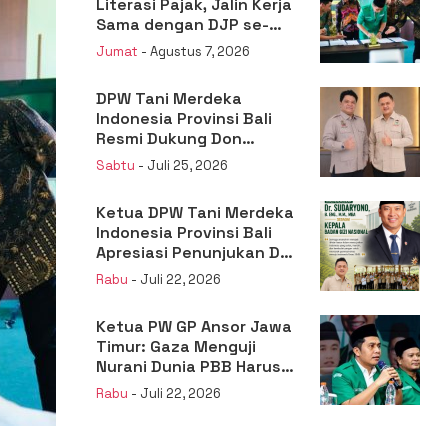
Literasi Pajak, Jalin Kerja
Sama dengan DJP se-
Jatim
Jumat
- Agustus 7, 2026
DPW Tani Merdeka
Indonesia Provinsi Bali
Resmi Dukung Don
Muzakir Mengisi Jabatan
Sabtu
- Juli 25, 2026
Wakil Menteri Pertanian
RI
Ketua DPW Tani Merdeka
Indonesia Provinsi Bali
Apresiasi Penunjukan Dr.
Sudaryono sebagai
Rabu
- Juli 22, 2026
Kepala Badan Gizi
Nasional
Ketua PW GP Ansor Jawa
Timur: Gaza Menguji
Nurani Dunia PBB Harus
Reformasi Total atau
Rabu
- Juli 22, 2026
Kehilangan Legitimasi