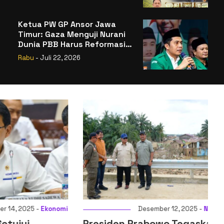
Badan Gizi Nasional
Ketua PW GP Ansor Jawa
Timur: Gaza Menguji Nurani
Dunia PBB Harus Reformasi
Total atau Kehilangan
Rabu
- Juli 22, 2026
Legitimasi
025 -
Ekonomi
Desember 12, 2025 -
Nasional
ui
Presiden Prabowo Tegaskan