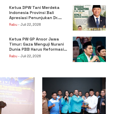
Ketua DPW Tani Merdeka
Indonesia Provinsi Bali
Apresiasi Penunjukan Dr.
Sudaryono sebagai Kepala
Rabu
- Juli 22, 2026
Badan Gizi Nasional
Ketua PW GP Ansor Jawa
Timur: Gaza Menguji Nurani
Dunia PBB Harus Reformasi
Total atau Kehilangan
Rabu
- Juli 22, 2026
Legitimasi