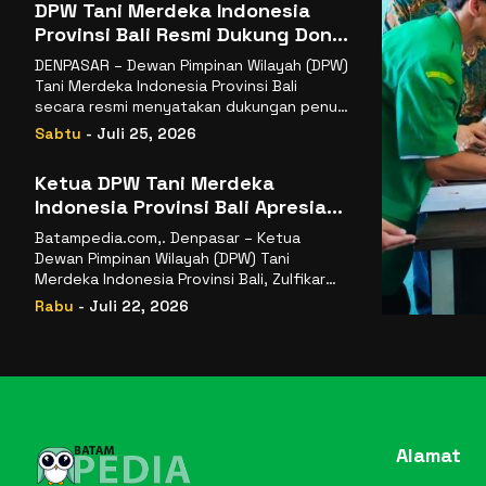
DPW Tani Merdeka Indonesia
Provinsi Bali Resmi Dukung Don
Muzakir Mengisi Jabatan Wakil
DENPASAR – Dewan Pimpinan Wilayah (DPW)
Menteri Pertanian RI
Tani Merdeka Indonesia Provinsi Bali
secara resmi menyatakan dukungan penuh
kepada Ketua Umum
Sabtu
- Juli 25, 2026
Ketua DPW Tani Merdeka
Indonesia Provinsi Bali Apresiasi
Penunjukan Dr. Sudaryono
Batampedia.com,. Denpasar – Ketua
sebagai Kepala Badan Gizi
Dewan Pimpinan Wilayah (DPW) Tani
Nasional
Merdeka Indonesia Provinsi Bali, Zulfikar
Wijaya, S.E., menyampaikan ucapan
Rabu
- Juli 22, 2026
selamat
Alamat