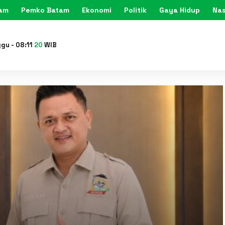
tam
Pemko Batam
Ekonomi
Politik
Gaya Hidup
Nas
KARIMU
ggu
-
08
:
11
22
WIB