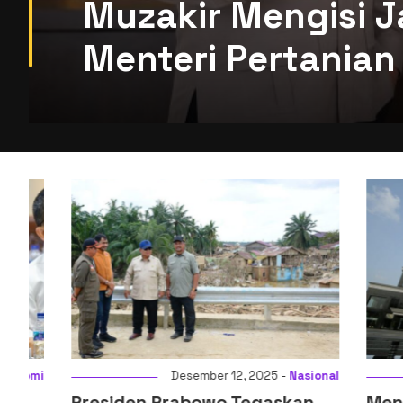
Muzakir Mengisi J
Menteri Pertanian 
i
Desember 12, 2025 -
Nasional
Presiden Prabowo Tegaskan
Menkeu: D