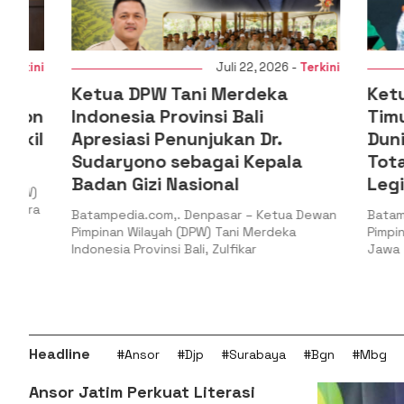
i
Juli 22, 2026 -
Terkini
Ketua DPW Tani Merdeka
Ketua PW
n
Indonesia Provinsi Bali
Timur: G
l
Apresiasi Penunjukan Dr.
Dunia PB
Sudaryono sebagai Kepala
Total at
Badan Gizi Nasional
Legitima
Batampedia.com,. Denpasar – Ketua Dewan
Batampedia.
Pimpinan Wilayah (DPW) Tani Merdeka
Pimpinan Wil
Indonesia Provinsi Bali, Zulfikar
Jawa Timur, H
Headline
#Ansor
#Djp
#Surabaya
#Bgn
#Mbg
Ansor Jatim Perkuat Literasi