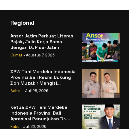
Regional
Ansor Jatim Perkuat Literasi
Pajak, Jalin Kerja Sama
dengan DJP se-Jatim
Jumat
- Agustus 7, 2026
DPW Tani Merdeka Indonesia
Provinsi Bali Resmi Dukung
Don Muzakir Mengisi
Jabatan Wakil Menteri
Sabtu
- Juli 25, 2026
Pertanian RI
Ketua DPW Tani Merdeka
Indonesia Provinsi Bali
Apresiasi Penunjukan Dr.
Sudaryono sebagai Kepala
Rabu
- Juli 22, 2026