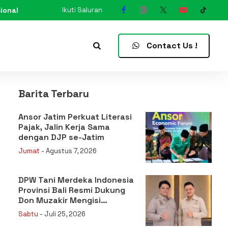
ional
Ikuti Saluran
N
Contact Us !
Barita Terbaru
Ansor Jatim Perkuat Literasi
Pajak, Jalin Kerja Sama
dengan DJP se-Jatim
Jumat
- Agustus 7, 2026
DPW Tani Merdeka Indonesia
Provinsi Bali Resmi Dukung
Don Muzakir Mengisi
Jabatan Wakil Menteri
Sabtu
- Juli 25, 2026
Pertanian RI