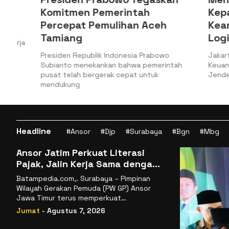
Komitmen Pemerintah
Kepabea
Percepat Pemulihan Aceh
Keamana
Tamiang
Logistik
a
Presiden Republik Indonesia Prabowo
Jakarta, Bat
Subianto menekankan bahwa pemerintah
Keuangan (Ke
pusat telah bergerak cepat untuk
Jenderal Bea
mendukung
Headline
#Ansor
#Djp
#Surabaya
#Bgn
#Mbg
Ansor Jatim Perkuat Literasi
Pajak, Jalin Kerja Sama dengan
DJP se-Jatim
Batampedia.com,. Surabaya – Pimpinan
Wilayah Gerakan Pemuda (PW GP) Ansor
Jawa Timur terus memperkuat
komitmennya dalam membangun
Jumat
- Agustus 7, 2026
kemandirian ekonomi