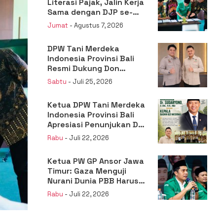
Literasi Pajak, Jalin Kerja
Sama dengan DJP se-
Jatim
Jumat
- Agustus 7, 2026
DPW Tani Merdeka
Indonesia Provinsi Bali
Resmi Dukung Don
Muzakir Mengisi Jabatan
Sabtu
- Juli 25, 2026
Wakil Menteri Pertanian
RI
Ketua DPW Tani Merdeka
Indonesia Provinsi Bali
Apresiasi Penunjukan Dr.
Sudaryono sebagai
Rabu
- Juli 22, 2026
Kepala Badan Gizi
Nasional
Ketua PW GP Ansor Jawa
Timur: Gaza Menguji
Nurani Dunia PBB Harus
Reformasi Total atau
Rabu
- Juli 22, 2026
Kehilangan Legitimasi