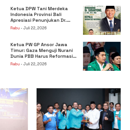
Ketua DPW Tani Merdeka
Indonesia Provinsi Bali
Apresiasi Penunjukan Dr.
Sudaryono sebagai Kepala
Rabu
- Juli 22, 2026
Badan Gizi Nasional
Ketua PW GP Ansor Jawa
Timur: Gaza Menguji Nurani
Dunia PBB Harus Reformasi
Total atau Kehilangan
Rabu
- Juli 22, 2026
Legitimasi