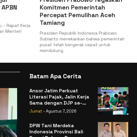
 APBN
Komitmen Pemerintah
Percepat Pemulihan Aceh
Tamiang
– Rapat Kerja
n Menteri
Presiden Republik Indonesia Prabowo
Subianto menekankan bahwa pemerintah
pusat telah bergerak cepat untuk
mendukung
Batam Apa Cerita
Ansor Jatim Perkuat
Literasi Pajak, Jalin Kerja
Sama dengan DJP se-
Jatim
Jumat
- Agustus 7, 2026
DPW Tani Merdeka
Indonesia Provinsi Bali