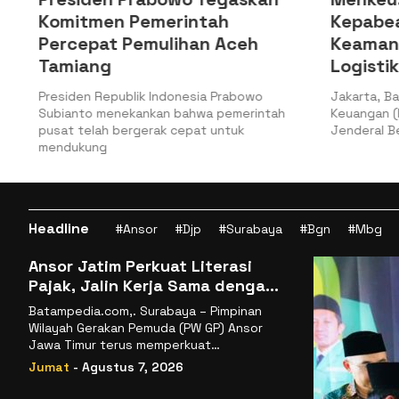
Komitmen Pemerintah
Kepabea
Percepat Pemulihan Aceh
Keamana
Tamiang
Logistik
a
Presiden Republik Indonesia Prabowo
Jakarta, Bat
Subianto menekankan bahwa pemerintah
Keuangan (Ke
pusat telah bergerak cepat untuk
Jenderal Bea
mendukung
Headline
#Ansor
#Djp
#Surabaya
#Bgn
#Mbg
Ansor Jatim Perkuat Literasi
Pajak, Jalin Kerja Sama dengan
DJP se-Jatim
Batampedia.com,. Surabaya – Pimpinan
Wilayah Gerakan Pemuda (PW GP) Ansor
Jawa Timur terus memperkuat
komitmennya dalam membangun
Jumat
- Agustus 7, 2026
kemandirian ekonomi