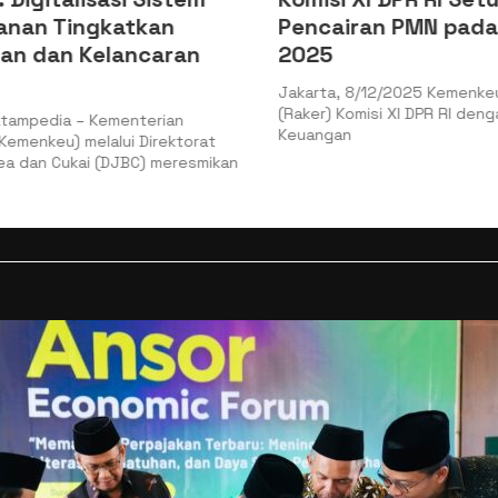
nan Tingkatkan
Pencairan PMN pada
n dan Kelancaran
2025
Jakarta, 8/12/2025 Kemenkeu 
(Raker) Komisi XI DPR RI denga
ampedia – Kementerian
Keuangan
menkeu) melalui Direktorat
 dan Cukai (DJBC) meresmikan