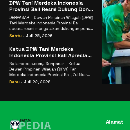
DPW Tani Merdeka Indonesia
Provinsi Bali Resmi Dukung Don
Muzakir Mengisi Jabatan Wakil
DENPASAR – Dewan Pimpinan Wilayah (DPW)
Menteri Pertanian RI
Tani Merdeka Indonesia Provinsi Bali
secara resmi menyatakan dukungan penuh
kepada Ketua Umum
Sabtu
- Juli 25, 2026
Ketua DPW Tani Merdeka
Indonesia Provinsi Bali Apresiasi
Penunjukan Dr. Sudaryono
Batampedia.com,. Denpasar – Ketua
sebagai Kepala Badan Gizi
Dewan Pimpinan Wilayah (DPW) Tani
Nasional
Merdeka Indonesia Provinsi Bali, Zulfikar
Wijaya, S.E., menyampaikan ucapan
Rabu
- Juli 22, 2026
selamat
Alamat