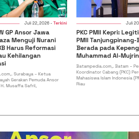
Juli 22, 2026 -
Terkini
Juli 20,
 GP Ansor Jawa
PKC PMII Kepri: Legiti
aza Menguji Nurani
PMII Tanjungpinang-B
B Harus Reformasi
Berada pada Kepeng
au Kehilangan
Muhammad Al-Mujrin
si
Batampedia.com,. Batam – Pe
Koordinator Cabang (PKC) Per
com,. Surabaya – Ketua
Mahasiswa Islam Indonesia (PM
ayah Gerakan Pemuda Ansor
Riau
. Musaffa Safril,