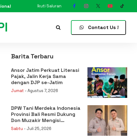
ional
Ikuti Saluran
N
Contact Us !
Barita Terbaru
Ansor Jatim Perkuat Literasi
Pajak, Jalin Kerja Sama
dengan DJP se-Jatim
Jumat
- Agustus 7, 2026
DPW Tani Merdeka Indonesia
Provinsi Bali Resmi Dukung
Don Muzakir Mengisi
Jabatan Wakil Menteri
Sabtu
- Juli 25, 2026
Pertanian RI