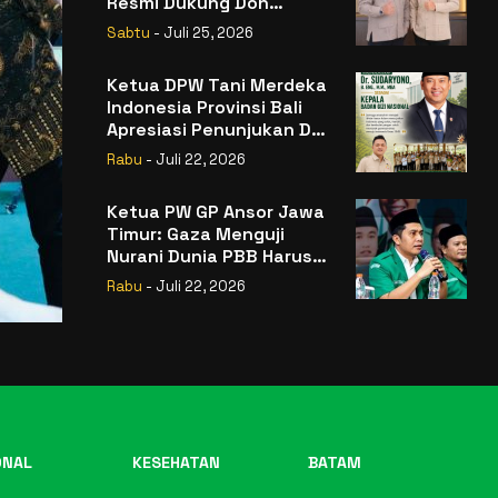
Resmi Dukung Don
Muzakir Mengisi Jabatan
Sabtu
- Juli 25, 2026
Wakil Menteri Pertanian
RI
Ketua DPW Tani Merdeka
Indonesia Provinsi Bali
Apresiasi Penunjukan Dr.
Sudaryono sebagai
Rabu
- Juli 22, 2026
Kepala Badan Gizi
Nasional
Ketua PW GP Ansor Jawa
Timur: Gaza Menguji
Nurani Dunia PBB Harus
Reformasi Total atau
Rabu
- Juli 22, 2026
Kehilangan Legitimasi
ONAL
KESEHATAN
BATAM