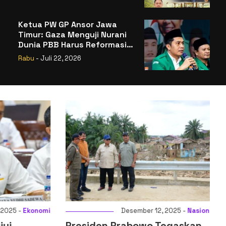
Badan Gizi Nasional
Ketua PW GP Ansor Jawa
Timur: Gaza Menguji Nurani
Dunia PBB Harus Reformasi
Total atau Kehilangan
Rabu
- Juli 22, 2026
Legitimasi
025 -
Ekonomi
Desember 12, 2025 -
Nasional
ui
Presiden Prabowo Tegaskan