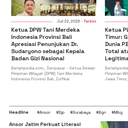
i
Juli 22, 2026 -
Terkini
Ketua DPW Tani Merdeka
Ketua PW
n
Indonesia Provinsi Bali
Timur: G
l
Apresiasi Penunjukan Dr.
Dunia PB
Sudaryono sebagai Kepala
Total at
Badan Gizi Nasional
Legitima
Batampedia.com,. Denpasar – Ketua Dewan
Batampedia.
Pimpinan Wilayah (DPW) Tani Merdeka
Pimpinan Wil
Indonesia Provinsi Bali, Zulfikar
Jawa Timur, H
Headline
#Ansor
#Djp
#Surabaya
#Bgn
#Mbg
Ansor Jatim Perkuat Literasi