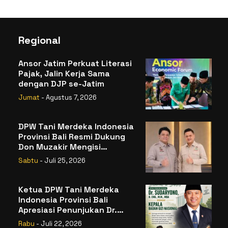
Regional
Ansor Jatim Perkuat Literasi
Pajak, Jalin Kerja Sama
dengan DJP se-Jatim
Jumat
- Agustus 7, 2026
DPW Tani Merdeka Indonesia
Provinsi Bali Resmi Dukung
Don Muzakir Mengisi
Jabatan Wakil Menteri
Sabtu
- Juli 25, 2026
Pertanian RI
Ketua DPW Tani Merdeka
Indonesia Provinsi Bali
Apresiasi Penunjukan Dr.
Sudaryono sebagai Kepala
Rabu
- Juli 22, 2026