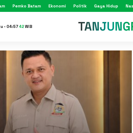
tam
Pemko Batam
Ekonomi
Politik
Gaya Hidup
Nas
KARIMU
tu
-
04
:
57
44
WIB