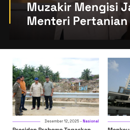
Muzakir Mengisi J
Menteri Pertanian 
i
Desember 12, 2025 -
Nasional
Presiden Prabowo Tegaskan
Menkeu: D