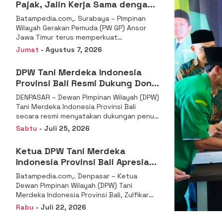
Pajak, Jalin Kerja Sama dengan
DJP se-Jatim
Batampedia.com,. Surabaya – Pimpinan
Wilayah Gerakan Pemuda (PW GP) Ansor
Jawa Timur terus memperkuat
komitmennya dalam membangun
Jumat
- Agustus 7, 2026
kemandirian ekonomi
DPW Tani Merdeka Indonesia
Provinsi Bali Resmi Dukung Don
Muzakir Mengisi Jabatan Wakil
DENPASAR – Dewan Pimpinan Wilayah (DPW)
Menteri Pertanian RI
Tani Merdeka Indonesia Provinsi Bali
secara resmi menyatakan dukungan penuh
kepada Ketua Umum
Sabtu
- Juli 25, 2026
Ketua DPW Tani Merdeka
Indonesia Provinsi Bali Apresiasi
Penunjukan Dr. Sudaryono
Batampedia.com,. Denpasar – Ketua
sebagai Kepala Badan Gizi
Dewan Pimpinan Wilayah (DPW) Tani
Nasional
Merdeka Indonesia Provinsi Bali, Zulfikar
Wijaya, S.E., menyampaikan ucapan
Rabu
- Juli 22, 2026
selamat