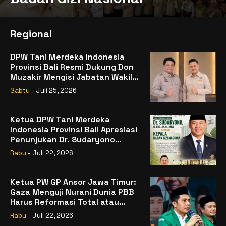
Regional
DPW Tani Merdeka Indonesia
Provinsi Bali Resmi Dukung Don
Muzakir Mengisi Jabatan Wakil
Menteri Pertanian RI
Sabtu
- Juli 25, 2026
Ketua DPW Tani Merdeka
Indonesia Provinsi Bali Apresiasi
Penunjukan Dr. Sudaryono
sebagai Kepala Badan Gizi
Rabu
- Juli 22, 2026
Nasional
Ketua PW GP Ansor Jawa Timur:
Gaza Menguji Nurani Dunia PBB
Harus Reformasi Total atau
Kehilangan Legitimasi
Rabu
- Juli 22, 2026