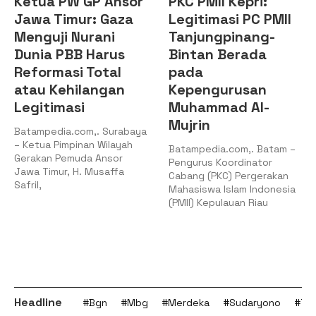
Ketua PW GP Ansor
PKC PMII Kepri:
Jawa Timur: Gaza
Legitimasi PC PMII
Menguji Nurani
Tanjungpinang-
Dunia PBB Harus
Bintan Berada
Reformasi Total
pada
atau Kehilangan
Kepengurusan
Legitimasi
Muhammad Al-
Mujrin
Batampedia.com,. Surabaya
– Ketua Pimpinan Wilayah
Batampedia.com,. Batam –
Gerakan Pemuda Ansor
Pengurus Koordinator
Jawa Timur, H. Musaffa
Cabang (PKC) Pergerakan
Safril,
Mahasiswa Islam Indonesia
(PMII) Kepulauan Riau
Headline
#Bgn
#Mbg
#Merdeka
#Sudaryono
#Tan