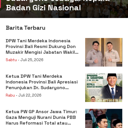
Badan Gizi Nasional
Barita Terbaru
DPW Tani Merdeka Indonesia
Provinsi Bali Resmi Dukung Don
Muzakir Mengisi Jabatan Wakil
Menteri Pertanian RI
Sabtu
- Juli 25, 2026
Ketua DPW Tani Merdeka
Indonesia Provinsi Bali Apresiasi
Penunjukan Dr. Sudaryono
sebagai Kepala Badan Gizi
Rabu
- Juli 22, 2026
Nasional
Ketua PW GP Ansor Jawa Timur:
Gaza Menguji Nurani Dunia PBB
Harus Reformasi Total atau