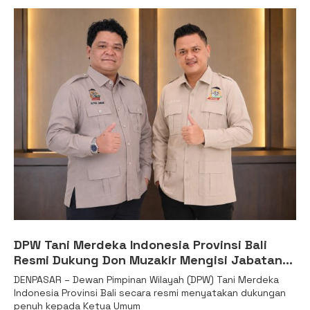
DPW Tani Merdeka Indonesia Provinsi Bali
Resmi Dukung Don Muzakir Mengisi Jabatan
Wakil Menteri Pertanian RI
DENPASAR – Dewan Pimpinan Wilayah (DPW) Tani Merdeka
Indonesia Provinsi Bali secara resmi menyatakan dukungan
penuh kepada Ketua Umum