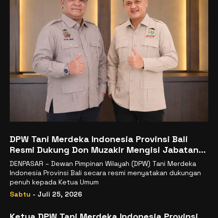
DPW Tani Merdeka Indonesia Provinsi Bali
Resmi Dukung Don Muzakir Mengisi Jabatan
Wakil Menteri Pertanian RI
DENPASAR – Dewan Pimpinan Wilayah (DPW) Tani Merdeka
Indonesia Provinsi Bali secara resmi menyatakan dukungan
penuh kepada Ketua Umum
Sabtu
- Juli 25, 2026
Ketua DPW Tani Merdeka Indonesia Provinsi