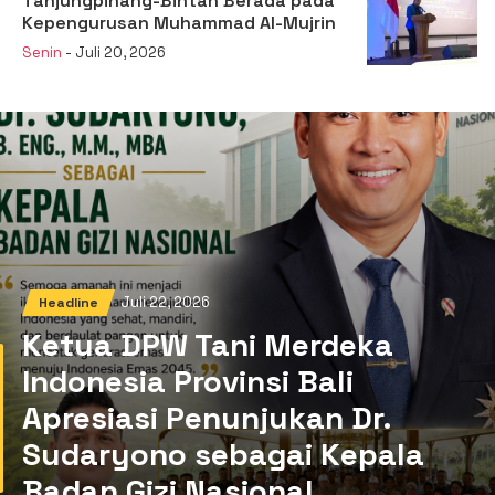
Tanjungpinang-Bintan Berada pada
Kepengurusan Muhammad Al-Mujrin
Senin
- Juli 20, 2026
Juli 22, 2026
Headline
Ketua DPW Tani Merdeka
Indonesia Provinsi Bali
Apresiasi Penunjukan Dr.
Sudaryono sebagai Kepala
Badan Gizi Nasional