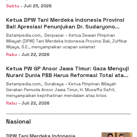
Sabtu
- Juli 25, 2026
Ketua DPW Tani Merdeka Indonesia Provinsi
Bali Apresiasi Penunjukan Dr. Sudaryono
sebagai Kepala Badan Gizi Nasional
Batampedia.com,. Denpasar – Ketua Dewan Pimpinan
Wilayah (DPW) Tani Merdeka Indonesia Provinsi Bali, Zulfikar
Wijaya, S.E., menyampaikan ucapan selamat
Rabu
- Juli 22, 2026
Ketua PW GP Ansor Jawa Timur: Gaza Menguji
Nurani Dunia PBB Harus Reformasi Total atau
Kehilangan Legitimasi
Batampedia.com,. Surabaya – Ketua Pimpinan Wilayah
Gerakan Pemuda Ansor Jawa Timur, H. Musaffa Safril,
menyampaikan keprihatinan mendalam atas krisis
Rabu
- Juli 22, 2026
Nasional
DPW Tani Merdeka Indonesia