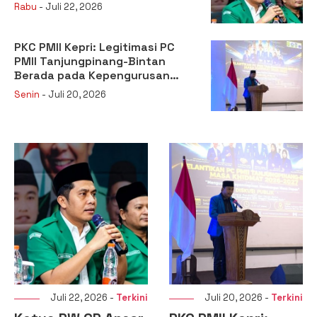
Kehilangan Legitimasi
Rabu
- Juli 22, 2026
PKC PMII Kepri: Legitimasi PC
PMII Tanjungpinang-Bintan
Berada pada Kepengurusan
Muhammad Al-Mujrin
Senin
- Juli 20, 2026
Juli 22, 2026 -
Terkini
Juli 20, 2026 -
Terkini