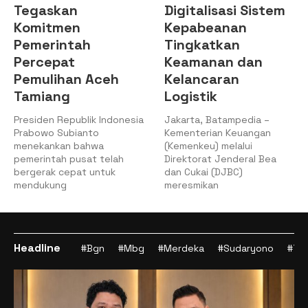
Tegaskan
Digitalisasi Sistem
Komitmen
Kepabeanan
Pemerintah
Tingkatkan
Percepat
Keamanan dan
Pemulihan Aceh
Kelancaran
Tamiang
Logistik
Presiden Republik Indonesia
Jakarta, Batampedia –
Prabowo Subianto
Kementerian Keuangan
menekankan bahwa
(Kemenkeu) melalui
pemerintah pusat telah
Direktorat Jenderal Bea
bergerak cepat untuk
dan Cukai (DJBC)
mendukung
meresmikan
Headline
#Bgn
#Mbg
#Merdeka
#Sudaryono
#Tan