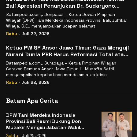
Bali Apresiasi Penunjukan Dr. Sudaryono
sebagai Kepala Badan Gizi Nasional
Batampedia.com,. Denpasar – Ketua Dewan Pimpinan
Wilayah (DPW) Tani Merdeka Indonesia Provinsi Bali, Zulfikar
Wijaya, S.E., menyampaikan ucapan selamat
Rabu
- Juli 22, 2026
Ketua PW GP Ansor Jawa Timur: Gaza Menguji
Nurani Dunia PBB Harus Reformasi Total atau
Kehilangan Legitimasi
Batampedia.com,. Surabaya – Ketua Pimpinan Wilayah
Gerakan Pemuda Ansor Jawa Timur, H. Musaffa Safril,
menyampaikan keprihatinan mendalam atas krisis
Rabu
- Juli 22, 2026
Batam Apa Cerita
DPW Tani Merdeka Indonesia
Provinsi Bali Resmi Dukung Don
Muzakir Mengisi Jabatan Wakil
Menteri Pertanian RI
Sabtu
- Juli 25, 2026