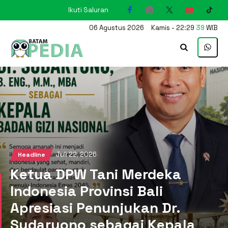
Ikuti Saluran
KARIMUN
06
Agustus
2026
Kamis
-
22
:
29
40
WIB
Juli 22, 2026
Headline
Ketua DPW Tani Merdeka
Indonesia Provinsi Bali
Apresiasi Penunjukan Dr.
Sudaryono sebagai Kepala