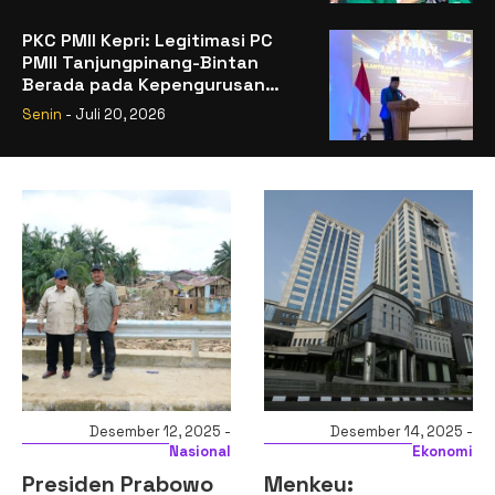
PKC PMII Kepri: Legitimasi PC
PMII Tanjungpinang-Bintan
Berada pada Kepengurusan
Muhammad Al-Mujrin
Senin
- Juli 20, 2026
Desember 12, 2025 -
Desember 14, 2025 -
Nasional
Ekonomi
Presiden Prabowo
Menkeu: